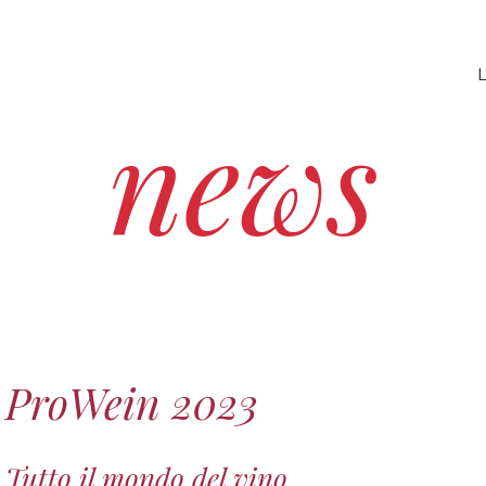
L
news
ProWein 2023
Tutto il mondo del vino