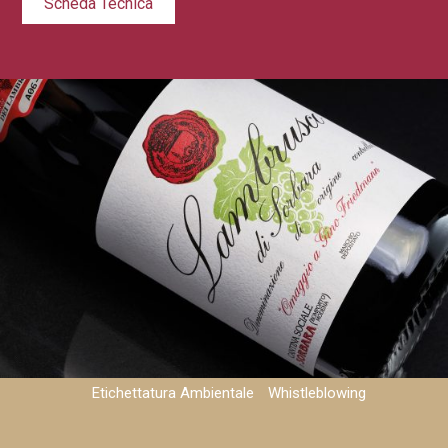
Scheda Tecnica
Privacy e Cookie Policy
Note Legali
Etichettatura Ambientale
Whistleblowing