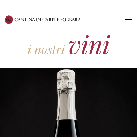
vini
i nostri